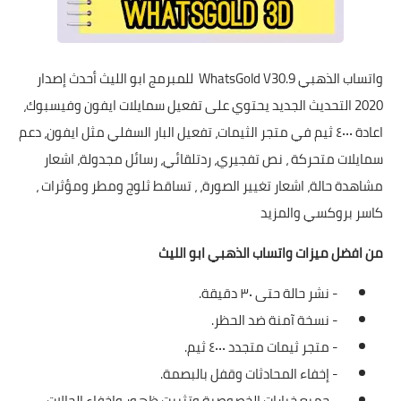
واتساب الذهبي WhatsGold V30.9 للمبرمج ابو الليث أحدث إصدار
2020 التحديث الجديد يحتوي على تفعيل سمايلات ايفون وفيسبوك،
اعادة ٤٠٠٠ ثيم في متجر الثيمات، تفعيل البار السفلي مثل ايفون، دعم
سمايلات متحركة ، نص تفجيري، ردتلقائي، رسائل مجدولة، اشعار
مشاهدة حالة، اشعار تغيير الصورة، ، تساقط ثلوج ومطر ومؤثرات ،
كاسر بروكسي والمزيد
من افضل ميزات واتساب الذهبي ابو الليث
- نشر حالة حتى ٣٠ دقيقة.
- نسخة آمنة ضد الحظر.
- متجر ثيمات متجدد ٤٠٠٠ ثيم.
- إخفاء المحادثات وقفل بالبصمة.
- جميع خيارات الخصوصية وتثبيت ظهور واخفاء الحالات