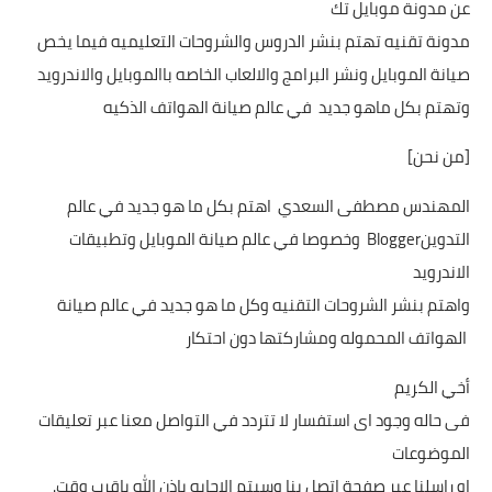
عن مدونة موبايل تك
تكنو لوجيا
مدونة تقنيه تهتم بنشر الدروس والشروحات التعليميه فيما يخص
صيانة الموبايل ونشر البرامج والالعاب الخاصه باالموبايل والاندرويد
وتهتم بكل ماهو جديد في عالم صيانة الهواتف الذكيه
[من نحن]
المهندس مصطفى السعدي اهتم بكل ما هو جديد في عالم
التدوينBlogger وخصوصا في عالم صيانة الموبايل وتطبيقات
الاندرويد
واهتم بنشر الشروحات التقنيه وكل ما هو جديد في عالم صيانة
الهواتف المحموله ومشاركتها دون احتكار
أخي الكريم
فى حاله وجود اى استفسار لا تتردد في التواصل معنا عبر تعليقات
الموضوعات
او راسلنا عبر صفحة اتصل بنا وسيتم الاجابه باذن الله باقرب وقت.