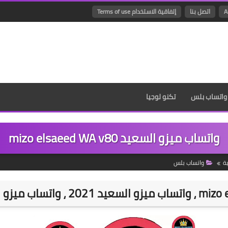
اتصل بنا
إتفاقية الاستخدام Terms of use
واتساب بلس
تكنو لوجيا
واتساب ميزو السعيد mizo elsaeed WA v80
ة
واتساب بلس