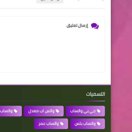
إرسال تعليق
التسميات
جي بي واتساب
واتس اب معدل
واتساب mg
واتساب بلس
واتساب عمر